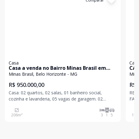
Cód:
7275
Comparar
Có
Casa
Cas
Casa a venda no Bairro Minas Brasil em
CAS
lote de 420m²
Minas Brasil, Belo Horizonte - MG
Mina
R$ 950.000,00
R$ 
Casa: 02 quartos, 02 salas, 01 banheiro social,
REF
cozinha e lavanderia, 05 vagas de garagem. 02
FAC
barracões com entrada independente. Excelente para
ELE
investidores.
LINHA. CASA : SALA PARA DO
206
m²
3
1
5
165
PIS
COM
SOCI