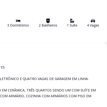
3
Dormitório
s
2
Banheiro
s
1
Suíte
4
Vaga
s
TES
ELETRÔNICO E QUATRO VAGAS DE GARAGEM EM LINHA.
SO EM CERÂMICA, TRÊS QUARTOS SENDO UM COM SUÍTE EM
O COM ARMÁRIO, COZINHA COM ARMÁRIOS COM PISO EM