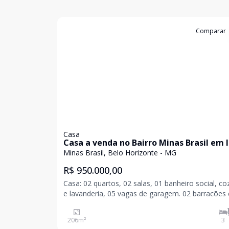
Cód:
7275
Comparar
Casa
Casa a venda no Bairro Minas Brasil em 
de 420m²
Minas Brasil, Belo Horizonte - MG
R$ 950.000,00
Casa: 02 quartos, 02 salas, 01 banheiro social, co
e lavanderia, 05 vagas de garagem. 02 barracões
entrada independente. Excelente para investidore
206
m²
3