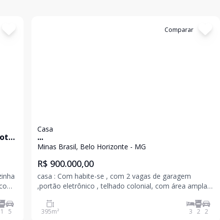
Cód:
193710
Comparar
Casa
lote
...
Minas Brasil, Belo Horizonte - MG
R$ 900.000,00
zinha
casa : Com habite-se , com 2 vagas de garagem
 com
,portão eletrônico , telhado colonial, com área ampla e
s.
área de churrasco com um quarto e suíte. Sala para
dois ambientes piso cerâmica cozinha americana e
1
5
395
m²
3
2
2
área de serviço banho social box blindex, 3 quarto