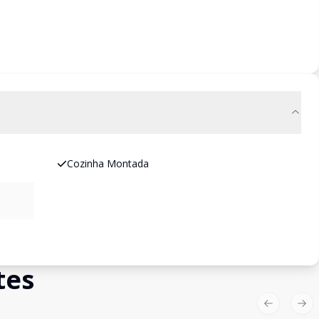
Cozinha Montada
tes
Previous sl
Nex