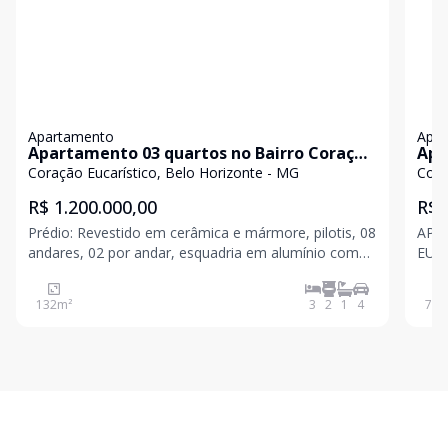
Apartamento
Apa
Apartamento 03 quartos no Bairro Coraçâo
Apa
Eucarístico
Euc
Coração Eucarístico, Belo Horizonte - MG
Cora
R$ 1.200.000,00
R$ 
Prédio: Revestido em cerâmica e mármore, pilotis, 08
APA
andares, 02 por andar, esquadria em alumínio com
EUCARÍSTICO REF
veneziana, portaria virtual, 02 elevadores, interfone,
VISTA MA
portão eletrônico, gás canalizado, box de despejo,
EPA, ARAUJO 
132
m²
3
2
1
4
74
m
salão de festas, área gourmet, área livre, hal
ELE
ÁREA D
SAL