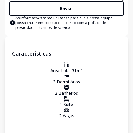
Enviar
As informações serão utilizadas para que a nossa equipe
possa entrar em contato de acordo com a
política de
privacidade e termos de serviço
Características
Área Total
71
m²
3
Dormitório
s
2
Banheiro
s
1
Suíte
2
Vaga
s