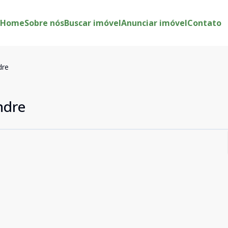
Home
Sobre nós
Buscar imóvel
Anunciar imóvel
Contato
dre
ndre