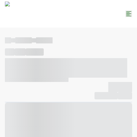
----
----- -----
----- -----
----
-----
---- ------
----- ----- -- ------ ---- ---- -- ----- ----- -----
--- ------
----- ----- -- ------ ----- ----- -- ------
-------------
Compartilhar
Favorito