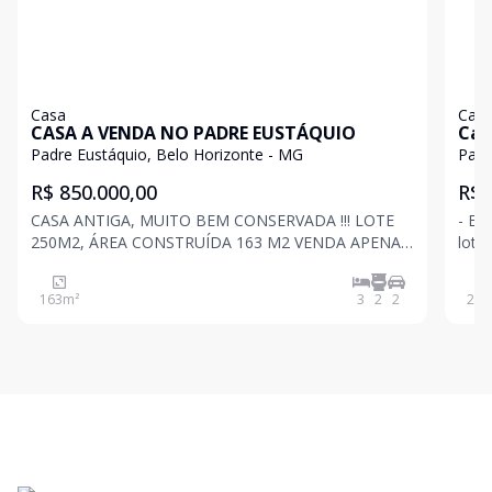
Casa
Cas
CASA A VENDA NO PADRE EUSTÁQUIO
Cas
Padre Eustáquio, Belo Horizonte - MG
Padr
R$ 850.000,00
R$ 
CASA ANTIGA, MUITO BEM CONSERVADA !!! LOTE
- Ex
250M2, ÁREA CONSTRUÍDA 163 M2 VENDA APENAS
lote
Á VISTA, NÃO ACEITA FINANCIAMENTO MELHOR
próx
LOCALIZAÇÃO DO BAIRRO PADRE EUSTÁQUIO! 2
serv
163
m²
3
2
2
252
VAGAS DE GARAGEM, POSSIBILIDADE DE FAZER
tem 
MAIS UMA VAGA VARANDA JARDIM DE