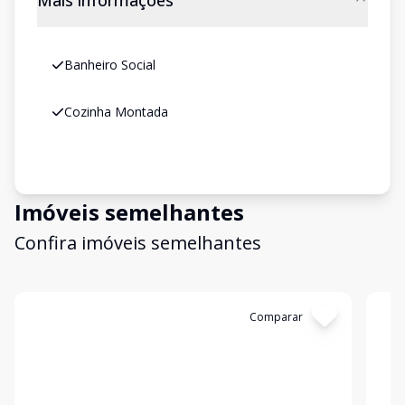
Mais informações
Banheiro Social
Cozinha Montada
Imóveis semelhantes
Confira imóveis semelhantes
Cód:
193837
Comparar
Có