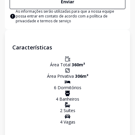
Enviar
As informações serão utilizadas para que a nossa equipe
possa entrar em contato de acordo com a
política de
privacidade e termos de serviço
Características
Área Total
360
m²
Área Privativa
306
m²
6
Dormitório
s
4
Banheiro
s
2
Suíte
s
4
Vaga
s