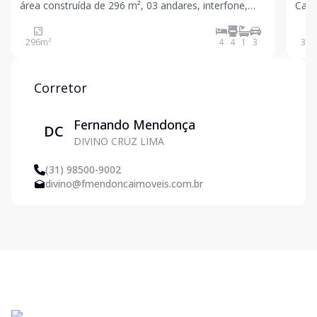
área construída de 296 m², 03 andares, interfone,
Casa
portão eletrônico, esquadria em madeira, 03 vagas
eletrônico, j
de garagem paralelas, próxima a supermercados,
04 q
296
m²
4
4
1
3
360
escolas, farmácias, linha de ônibus, rua tranquila, at
suít
Corretor
Fernando Mendonça
DC
DIVINO CRUZ LIMA
(31) 98500-9002
divino@fmendoncaimoveis.com.br