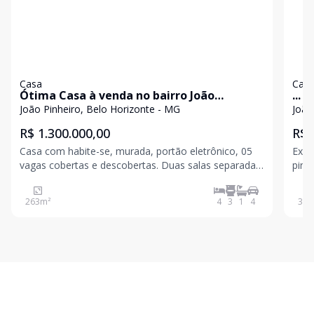
Casa
Cas
Ótima Casa à venda no bairro João
...
Pinheiro.
João Pinheiro, Belo Horizonte - MG
João
R$ 1.300.000,00
R$ 
Casa com habite-se, murada, portão eletrônico, 05
Excel
vagas cobertas e descobertas. Duas salas separadas,
pintu
04 quartos sendo 1 com suíte, todos com armários e
quar
piso em tabua corrida, banho social, cozinha ampla
263
m²
4
3
1
4
306
com armários e bancada, área de serviço externa
cob