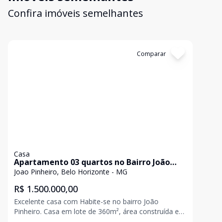
Confira imóveis semelhantes
Cód:
193775
Comparar
Casa
Apartamento 03 quartos no Bairro João
Pinheiro
Joao Pinheiro, Belo Horizonte - MG
R$ 1.500.000,00
Excelente casa com Habite-se no bairro João
Pinheiro. Casa em lote de 360m², área construída em
torno de 204,65 m², jardim, varanda, 02 vagas de