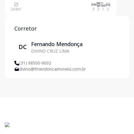
garagem, casa toda murada. Casa:03 salas, 03
204
m²
3
3
1
2
quartos com armários, sendo 01 suíte com armário e
box, ban
Corretor
Fernando Mendonça
DC
DIVINO CRUZ LIMA
(31) 98500-9002
divino@fmendoncaimoveis.com.br