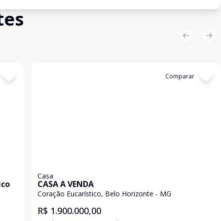
tes
Previous sl
Nex
Cód:
6057
Comparar
Casa
ico
CASA A VENDA
Coração Eucarístico, Belo Horizonte - MG
R$ 1.900.000,00