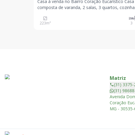
Casa à venda no Bairro Coração Eucarístico Casa
composta de varanda, 2 salas, 3 quartos, cozinha
despensa, DCE, mais 2 lojas (43 m² cada uma) c
banho, alugadas por R$ 1.000,00 cada. Lote 009A
223
m²
3
quarteirão 104 - 19 metros de frente por 20 metros de
fund
Matriz
(31) 3375-
(31) 98688
Avenida Dom
Coração Euca
MG - 30535-