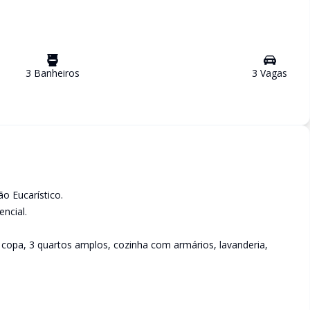
3
Banheiro
s
3
Vaga
s
o Eucarístico.
ncial.
opa, 3 quartos amplos, cozinha com armários, lavanderia,