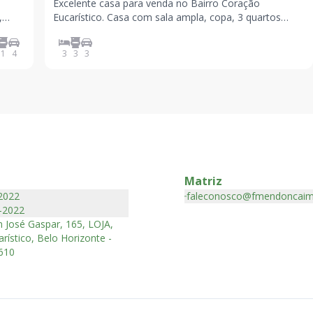
Excelente casa para venda no Bairro Coração
,
Eucarístico. Casa com sala ampla, copa, 3 quartos
om
amplos, cozinha com armários, lavanderia, Banheiro
D.C.E, quintal amplo com diversos tipos de plantas.
1
4
3
3
3
Excelente localização.
Matriz
2022
faleconosco@fmendoncaim
-2022
 José Gaspar, 165, LOJA,
rístico, Belo Horizonte -
610