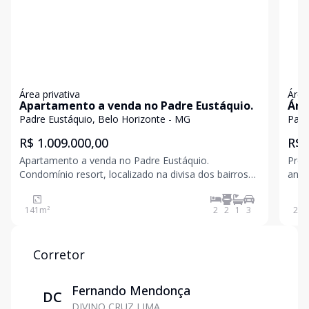
Área privativa
Área
Apartamento a venda no Padre Eustáquio.
Áre
Padre Eustáquio, Belo Horizonte - MG
Padr
R$ 1.009.000,00
R$ 
Apartamento a venda no Padre Eustáquio.
Prédi
Condomínio resort, localizado na divisa dos bairros
andare
Padre Eustáquio, Minas Brasil e Coração Eucarístico.
priva
Conforto, praticidade e lazer completíssimo. Piscina,
elev
141
m²
2
2
1
3
28
m
sauna, salão de festas, espaço gourmet, salão de
Corretor
Fernando Mendonça
DC
DIVINO CRUZ LIMA