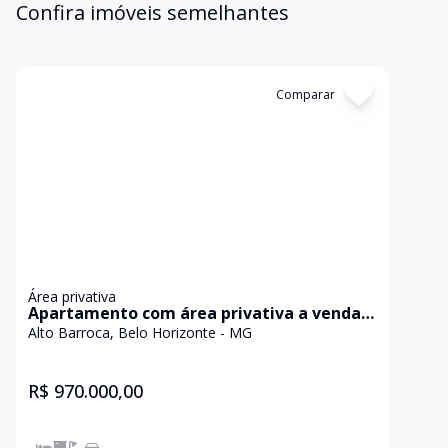
Confira imóveis semelhantes
Cód:
8999
Comparar
Área privativa
Apartamento com área privativa a venda
no Bairro Agua branca/Contagem
Alto Barroca, Belo Horizonte - MG
R$ 970.000,00