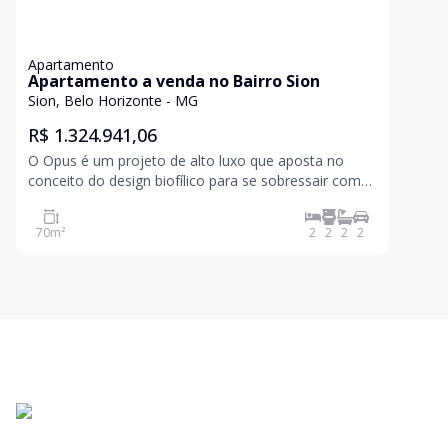
Apartamento
Apartamento a venda no Bairro Sion
Sion, Belo Horizonte - MG
R$ 1.324.941,06
O Opus é um projeto de alto luxo que aposta no
conceito do design biofílico para se sobressair como
uma potência do viver. Sua fachada humanizada com
elegantes muxarabis e jardim vertical impactam, com
70
m²
2
2
2
2
exclusividade, o cenário ao redor. A arquitetura flui