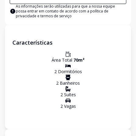
As informações serão utilizadas para que a nossa equipe
possa entrar em contato de acordo com a
política de
privacidade e termos de serviço
Características
Área Total
70
m²
2
Dormitório
s
2
Banheiro
s
2
Suíte
s
2
Vaga
s