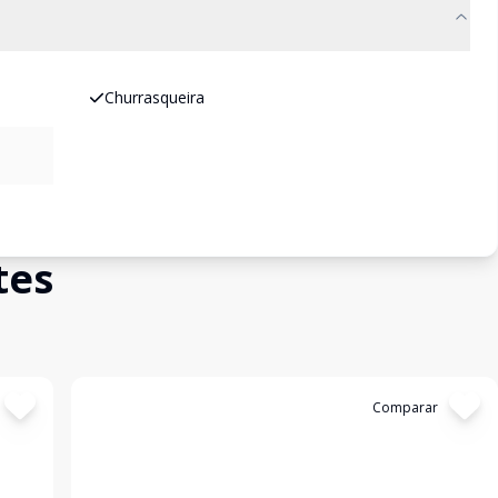
Churrasqueira
tes
Cód:
7386
Comparar