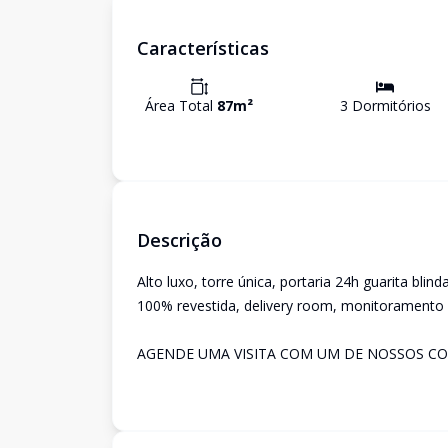
Características
Área Total
87
m²
3
Dormitório
s
Descrição
Alto luxo, torre única, portaria 24h guarita blin
100% revestida, delivery room, monitoramento p
AGENDE UMA VISITA COM UM DE NOSSOS C