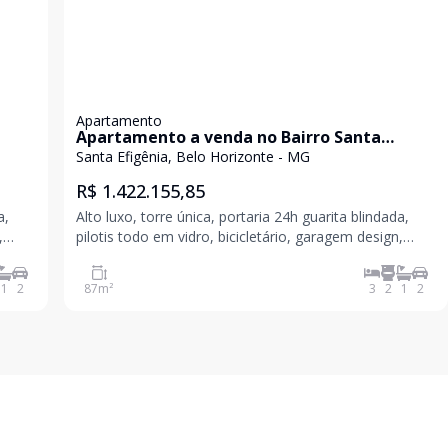
Apartamento
Apartamento a venda no Bairro Santa
Efigênia
Santa Efigênia, Belo Horizonte - MG
R$ 1.422.155,85
a,
Alto luxo, torre única, portaria 24h guarita blindada,
,
pilotis todo em vidro, bicicletário, garagem design,
fachada 100% revestida, delivery room, mon
1
2
87
m²
3
2
1
2