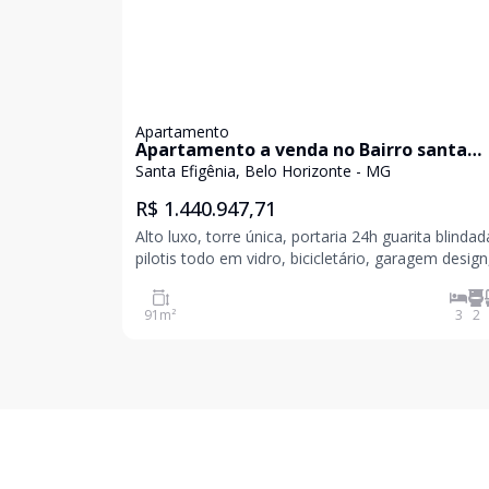
Apartamento
Apartamento a venda no Bairro santa
Efigênia
Santa Efigênia, Belo Horizonte - MG
R$ 1.440.947,71
Alto luxo, torre única, portaria 24h guarita blindad
pilotis todo em vidro, bicicletário, garagem design
fachada 100% revestida, delivery room, mon
91
m²
3
2