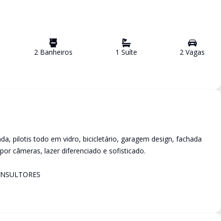
2
Banheiro
s
1
Suíte
2
Vaga
s
dada, pilotis todo em vidro, bicicletário, garagem design, fachada
or câmeras, lazer diferenciado e sofisticado.
ONSULTORES