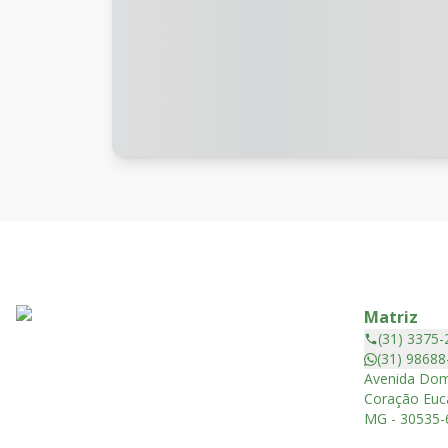
Matriz
(31) 3375-
(31) 98688
Avenida Dom
Coração Euca
MG - 30535-