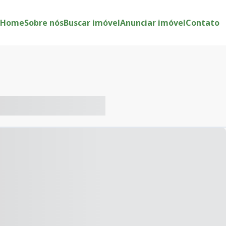
Home
Sobre nós
Buscar imóvel
Anunciar imóvel
Contato
-- ----- ----- --- ------