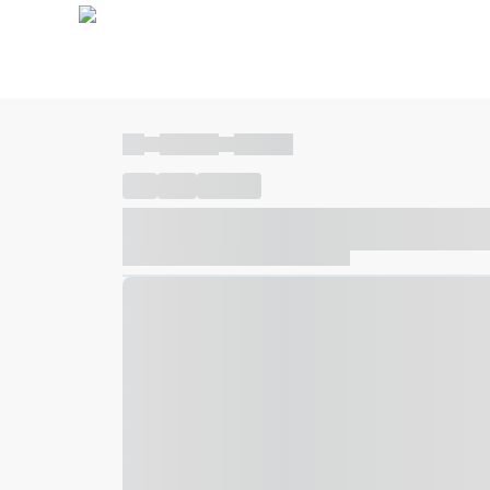
----
----- -----
----- -----
----
-----
---- ------
----- ----- -- ------ ---- ---- -- ---
----- ----- -- ------ ----- ----- -- ------