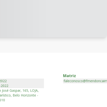
Matriz
2022
faleconosco@fmendoncaim
-2022
 José Gaspar, 165, LOJA,
rístico, Belo Horizonte -
610