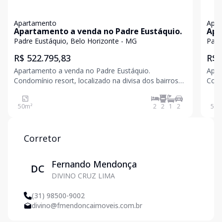
Apartamento
Apa
Apartamento a venda no Padre Eustáquio.
Apa
Padre Eustáquio, Belo Horizonte - MG
Padr
R$ 522.795,83
R$ 
Apartamento a venda no Padre Eustáquio.
Apar
Condomínio resort, localizado na divisa dos bairros
Cond
Padre Eustáquio, Minas Brasil e Coração Eucarístico.
Padr
Conforto, praticidade e lazer completíssimo. Vagas:
Conf
50
m²
2
2
1
2
50
m
17L 18P Piscina, sauna, salão de festas, espaço go
Corretor
Fernando Mendonça
DC
DIVINO CRUZ LIMA
(31) 98500-9002
divino@fmendoncaimoveis.com.br