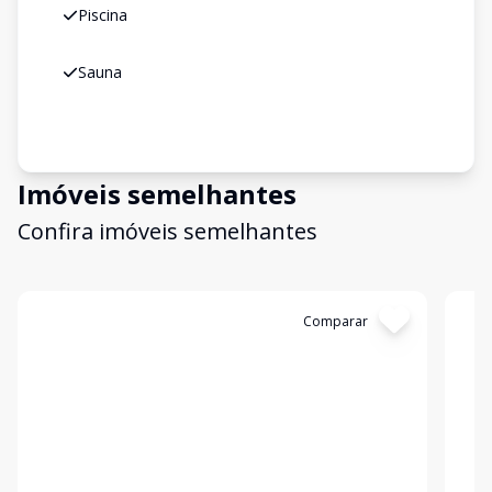
Piscina
Sauna
Imóveis semelhantes
Confira imóveis semelhantes
Cód:
6094
Comparar
Có