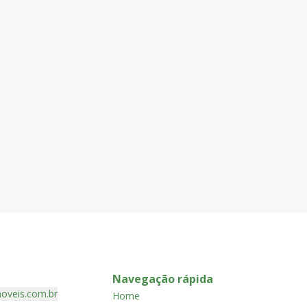
Apartamento
APARTAMENTO EM MINAS BRASIL/BH
Minas Brasil, Belo Horizonte - MG
R$ 650.000,00
Prédio: em excelente localização no bairro Minas
Brasil, 100% revestido, pilotis, interfone, portão
eletrônico, gás e água individual, esquadria em
alumínio com veneziana, espera para aquecimento
90
m²
3
2
1
2
solar, 02 vagas de garagem livres e cobertas, 04
andare
Navegação rápida
oveis.com.br
Home