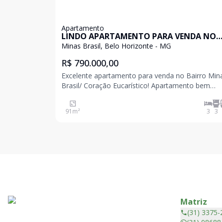
Apartamento
LINDO APARTAMENTO PARA VENDA NO
MINAS BRASIL
Minas Brasil, Belo Horizonte - MG
R$ 790.000,00
Excelente apartamento para venda no Bairro Min
Brasil/ Coração Eucarístico! Apartamento bem
localizado no Minas Brasil Conceito moderno !! Prédio
todo revestido! Elevador, salão de festas montad
91
m²
3
3
brinquedoteca. 2 vagas de garagem. Apartame
Matriz
(31) 3375-