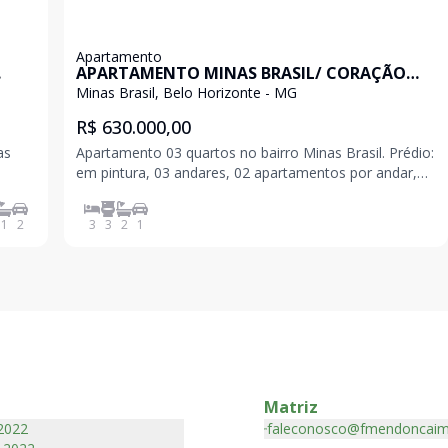
Apartamento
APARTAMENTO MINAS BRASIL/ CORAÇÃO
EUCARÍSTICO
Minas Brasil, Belo Horizonte - MG
R$ 630.000,00
as
Apartamento 03 quartos no bairro Minas Brasil. Prédio:
em pintura, 03 andares, 02 apartamentos por andar,
pilotis, 01 vaga de garagem livre e coberta, piscina,
o,
quadra, salão de festa, interfone, portão eletrônico,
1
2
3
3
2
1
gás canalizado. Apartamento: sala a
Matriz
2022
faleconosco@fmendoncaim