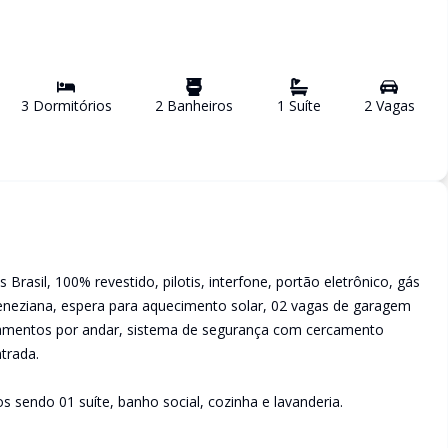
3
Dormitório
s
2
Banheiro
s
1
Suíte
2
Vaga
s
 Brasil, 100% revestido, pilotis, interfone, portão eletrônico, gás
veneziana, espera para aquecimento solar, 02 vagas de garagem
artamentos por andar, sistema de segurança com cercamento
trada.
 sendo 01 suíte, banho social, cozinha e lavanderia.