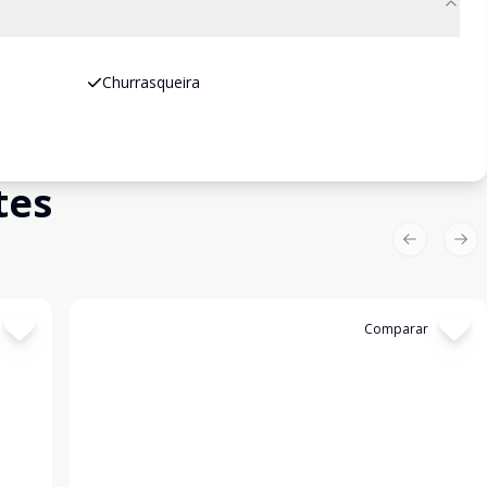
Churrasqueira
tes
Previous sl
Nex
Cód:
193820
Comparar