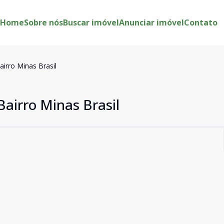
Home
Sobre nós
Buscar imóvel
Anunciar imóvel
Contato
irro Minas Brasil
airro Minas Brasil