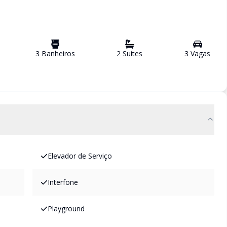
3
Banheiro
s
2
Suíte
s
3
Vaga
s
Elevador de Serviço
Interfone
Playground