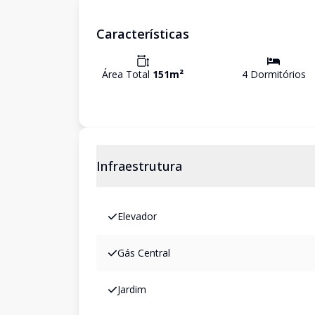
Características
Área Total
151
m²
4
Dormitório
s
Infraestrutura
Elevador
Gás Central
Jardim