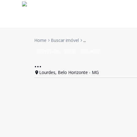
Home
Buscar imóvel
...
Apartamento
Venda
Cód:
4694
...
Lourdes, Belo Horizonte - MG