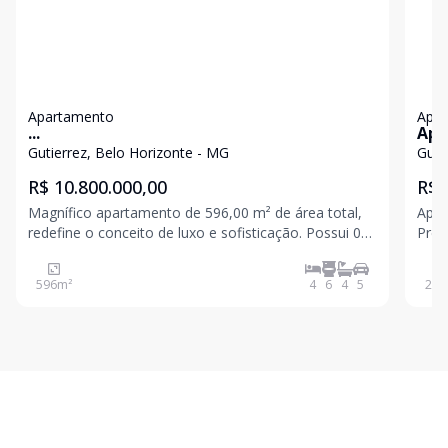
Apartamento
Apa
...
Apa
Gut
Gutierrez, Belo Horizonte - MG
Guti
R$ 10.800.000,00
R$ 
Magnífico apartamento de 596,00 m² de área total,
Apar
redefine o conceito de luxo e sofisticação. Possui 04
Préd
quartos, com 04 suítes espaçosas com acabamento
inte
impecável, sala de estar ampla e iluminada, 06
esqu
596
m²
4
6
4
5
201
banheiros finamente decorados, 05 vagas de
acad
garagem garan
entr