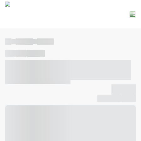
----
----- -----
----- -----
----
-----
---- ------
----- ----- -- ------ ---- ---- -- ----- ----- -----
--- ------
----- ----- -- ------ ----- ----- -- ------
-------------
Compartilhar
Favorito