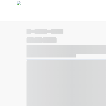
----
----- -----
----- -----
----
-----
---- ------
----- ----- -- ------ ---- ---- -- ---
----- ----- -- ------ ----- ----- -- ------