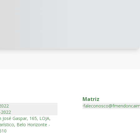
Matriz
2022
faleconosco@fmendoncaim
-2022
 José Gaspar, 165, LOJA,
rístico, Belo Horizonte -
610