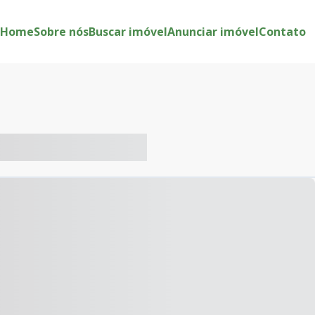
Home
Sobre nós
Buscar imóvel
Anunciar imóvel
Contato
-- ----- ----- --- ------