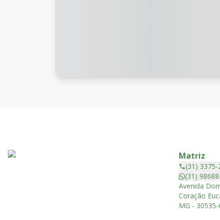
Matriz
(31) 3375-
(31) 98688
Avenida Dom
Coração Euca
MG - 30535-