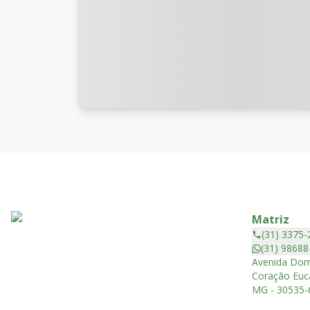
Matriz
(31) 3375-
(31) 98688
Avenida Dom
Coração Euca
MG - 30535-