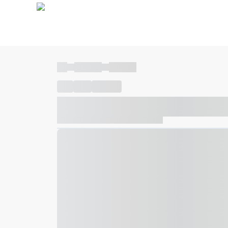
----
----- -----
----- -----
----
-----
---- ------
----- ----- -- ------ ---- ---- -- ---
----- ----- -- ------ ----- ----- -- ------