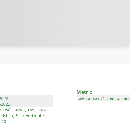
Matriz
2022
faleconosco@fmendoncaim
-2022
 José Gaspar, 165, LOJA,
rístico, Belo Horizonte -
610