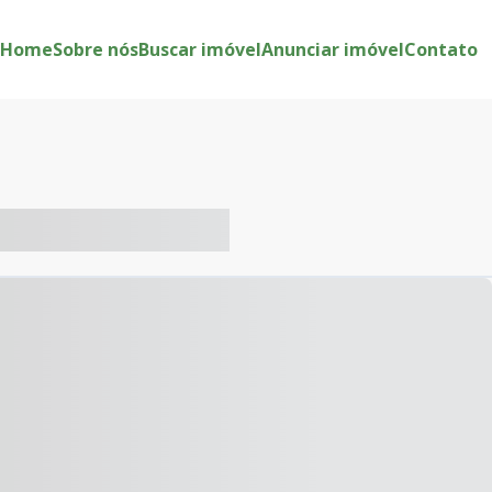
Home
Sobre nós
Buscar imóvel
Anunciar imóvel
Contato
-- ----- ----- --- ------