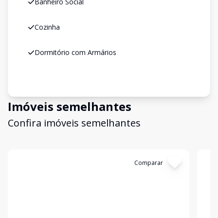
Banheiro Social
Cozinha
Dormitório com Armários
Imóveis semelhantes
Confira imóveis semelhantes
Cód:
3216
Comparar
Có