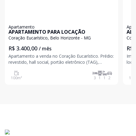
Apartamento
Apa
APARTAMENTO PARA LOCAÇÃO
ALU
Coração Eucarístico, Belo Horizonte - MG
Cora
R$ 3.400,00
R$ 
/ mês
Apartamento a venda no Coração Eucarístico. Prédio:
Imóv
revestido, hall social, portão eletrônico (TAG),
loca
elevador Social, duas vagas cobertas em linha.
a PUC MINAS Pred
Apartamento: 02 salas, estar e jantar, 03 quartos
ate 03 carros) Re
100
m²
3
1
1
2
100
com armários, sendo um com suíte. Banhos suíte e
so