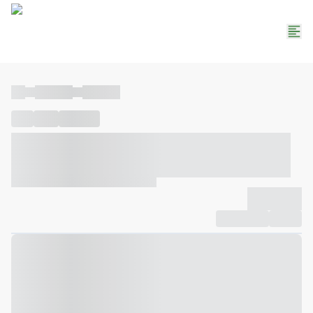
----
----- -----
----- -----
----
-----
---- ------
----- ----- -- ------ ---- ---- -- ----- ----- -----
--- ------
----- ----- -- ------ ----- ----- -- ------
-------------
Compartilhar
Favorito