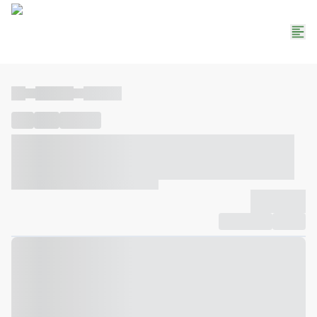
----
----- -----
----- -----
----
-----
---- ------
----- ----- -- ------ ---- ---- -- ----- ----- -----
--- ------
----- ----- -- ------ ----- ----- -- ------
-------------
Compartilhar
Favorito