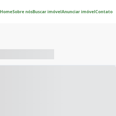
Home
Sobre nós
Buscar imóvel
Anunciar imóvel
Contato
-- ----- ----- --- ------