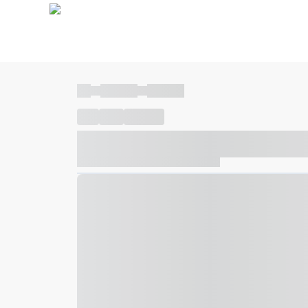
----
----- -----
----- -----
----
-----
---- ------
----- ----- -- ------ ---- ---- -- ---
----- ----- -- ------ ----- ----- -- ------