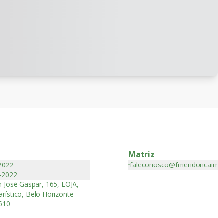
Matriz
2022
faleconosco@fmendoncaim
-2022
 José Gaspar, 165, LOJA,
rístico, Belo Horizonte -
610