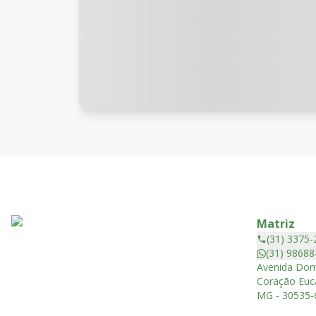
Matriz
(31) 3375-
(31) 98688
Avenida Dom
Coração Euca
MG - 30535-