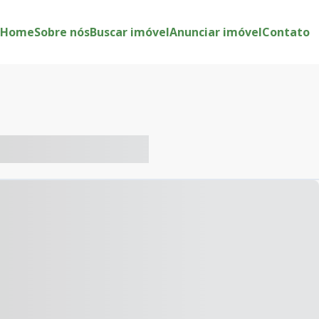
Home
Sobre nós
Buscar imóvel
Anunciar imóvel
Contato
-- ----- ----- --- ------