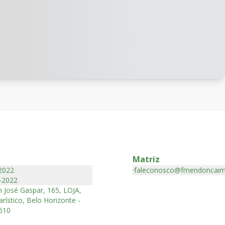
Matriz
2022
faleconosco@fmendoncaim
-2022
 José Gaspar, 165, LOJA,
rístico, Belo Horizonte -
610