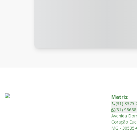
Matriz
(31) 3375-
(31) 98688
Avenida Dom
Coração Euca
MG - 30535-