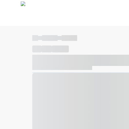
----
----- -----
----- -----
----
-----
---- ------
----- ----- -- ------ ---- ---- -- ---
----- ----- -- ------ ----- ----- -- ------